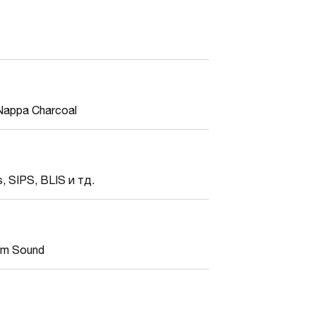
appa Charcoal
 SIPS, BLIS и тд.
um Sound