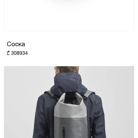
Соска
₾
308934